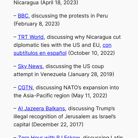
Nicaragua (April 18, 2023)
–
BBC
, discussing the protests in Peru
(February 8, 2023)
–
TRT World
, discussing why Nicaragua cut
diplomatic ties with the US and EU,
con
subtítulos en español
(October 10, 2022)
–
Sky News
, discussing the US coup
attempt in Venezuela (January 28, 2019)
–
CGTN
, discussing NATO’s expansion into
the Asia-Pacific region (May 11, 2022)
–
Al Jazeera Balkans
, discussing Trump’s
illegal recognition of Jerusalem as Israel’s
capital (December 22, 2017)
–
Zero Hour with RJ Eskow
, discussing Latin